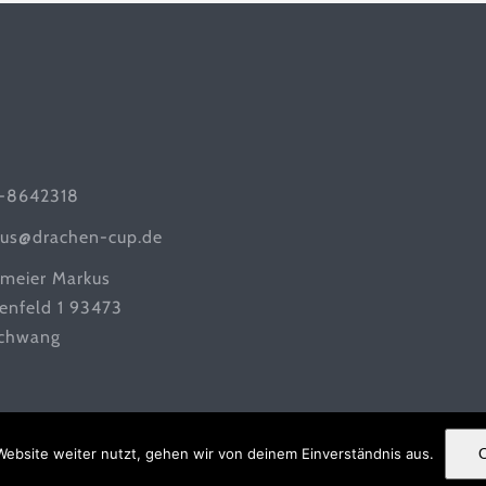
-8642318
us@drachen-cup.de
meier Markus
tenfeld 1 93473
chwang
ebsite weiter nutzt, gehen wir von deinem Einverständnis aus.
© Copyright
2026 | Drachen-Cup |
Impressum
|