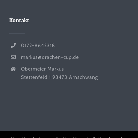
Kontakt
0172-8642318
markus@drachen-cup.de
Obermeier Markus
Stettenfeld 1 93473 Arnschwang