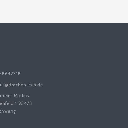
-8642318
us@drachen-cup.de
meier Markus
tenfeld 1 93473
chwang